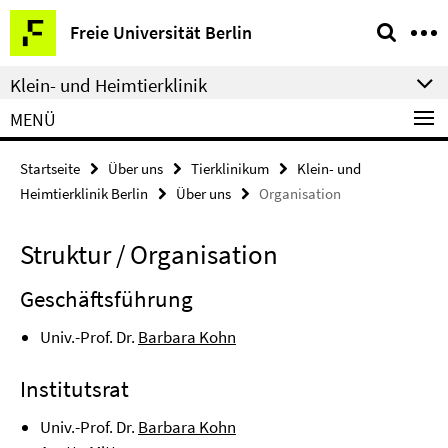
Springe
Service-
Freie Universität Berlin
direkt
Navigation
zu
Klein- und Heimtierklinik
Inhalt
MENÜ
Startseite
Über uns
Tierklinikum
Klein- und
Heimtierklinik Berlin
Über uns
Organisation
Struktur / Organisation
Geschäftsführung
Univ.-Prof. Dr.
Barbara Kohn
Institutsrat
Univ.-Prof. Dr.
Barbara Kohn