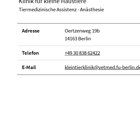
Klinik für kleine Haustiere
Tiermedizinische Assistenz - Anästhesie
Adresse
Oertzenweg 19b
14163 Berlin
Telefon
+49 30 838 62422
E-Mail
kleintierklinik@vetmed.fu-berlin.d