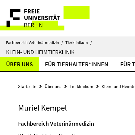
Springe
Service-
direkt
zu
Navigation
Inhalt
Fachbereich Veterinärmedizin
/
Tierklinikum
/
KLEIN- UND HEIMTIERKLINIK
ÜBER UNS
FÜR TIERHALTER*INNEN
FÜR 
Startseite
Über uns
Tierklinikum
Klein- und Heimtie
Muriel Kempel
Fachbereich Veterinärmedizin