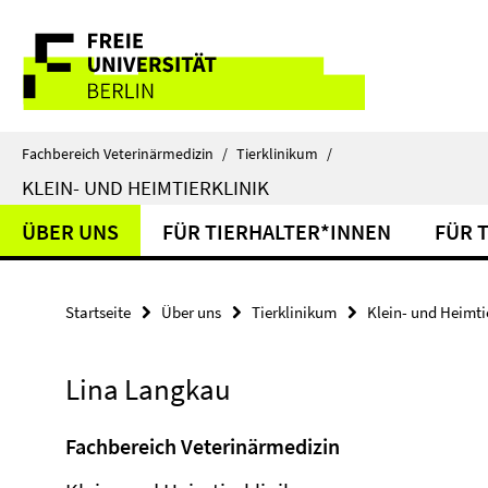
Springe
Service-
direkt
zu
Navigation
Inhalt
Fachbereich Veterinärmedizin
/
Tierklinikum
/
KLEIN- UND HEIMTIERKLINIK
ÜBER UNS
FÜR TIERHALTER*INNEN
FÜR 
Startseite
Über uns
Tierklinikum
Klein- und Heimtie
Lina Langkau
Fachbereich Veterinärmedizin