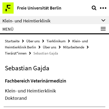
Springe
Service-
Freie Universität Berlin
direkt
Navigation
zu
Klein- und Heimtierklinik
Inhalt
MENÜ
Startseite
Über uns
Tierklinikum
Klein- und
Heimtierklinik Berlin
Über uns
Mitarbeitende
Tierärzt*innen
Sebastian Gajda
Sebastian Gajda
Fachbereich Veterinärmedizin
Klein- und Heimtierklinik
Doktorand