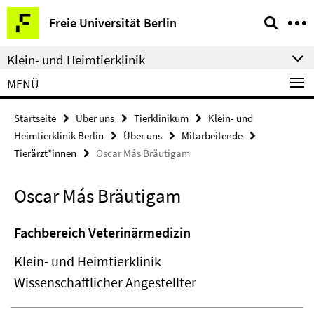
Springe
Service-
Freie Universität Berlin
direkt
Navigation
zu
Klein- und Heimtierklinik
Inhalt
MENÜ
Startseite
Über uns
Tierklinikum
Klein- und
Heimtierklinik Berlin
Über uns
Mitarbeitende
Tierärzt*innen
Oscar Más Bräutigam
Oscar Más Bräutigam
Fachbereich Veterinärmedizin
Klein- und Heimtierklinik
Wissenschaftlicher Angestellter