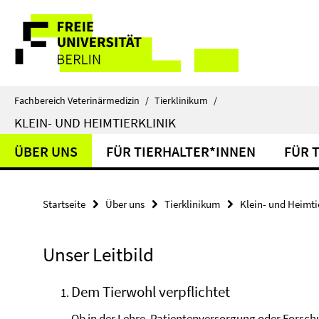
Springe
Service-
direkt
zu
Navigation
Inhalt
Fachbereich Veterinärmedizin
/
Tierklinikum
/
KLEIN- UND HEIMTIERKLINIK
ÜBER UNS
FÜR TIERHALTER*INNEN
FÜR 
Startseite
Über uns
Tierklinikum
Klein- und Heimtie
Unser Leitbild
Dem Tierwohl verpflichtet
Ob in der Lehre, Patientenversorgung oder Forschu