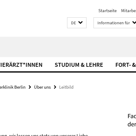
Startseite
Mitarbe
DE
Informationen für
TIERÄRZT*INNEN
STUDIUM & LEHRE
FORT- 
rklinik Berlin
Über uns
Leitbild
ng, wir lassen uns stets von unserer Liebe