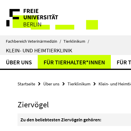
Springe
Service-
direkt
zu
Navigation
Inhalt
Fachbereich Veterinärmedizin
/
Tierklinikum
/
KLEIN- UND HEIMTIERKLINIK
ÜBER UNS
FÜR TIERHALTER*INNEN
FÜR 
Startseite
Über uns
Tierklinikum
Klein- und Heimtie
Ziervögel
Zu den beliebtesten Ziervögeln gehören: