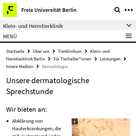
Springe
Service-
Freie Universität Berlin
direkt
Navigation
zu
Klein- und Heimtierklinik
Inhalt
MENÜ
Startseite
Über uns
Tierklinikum
Klein- und
Heimtierklinik Berlin
Für Tierhalter*innen
Leistungen
Innere Medizin
Dermatologie
Unsere dermatologische
Sprechstunde
Wir bieten an:
Abklärung von
Hauterkrankungen, die