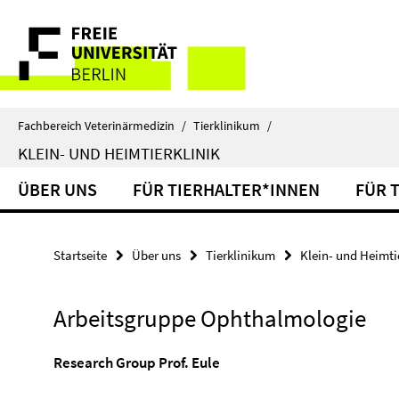
Springe
Service-
direkt
zu
Navigation
Inhalt
Fachbereich Veterinärmedizin
/
Tierklinikum
/
KLEIN- UND HEIMTIERKLINIK
ÜBER UNS
FÜR TIERHALTER*INNEN
FÜR 
Startseite
Über uns
Tierklinikum
Klein- und Heimtie
Arbeitsgruppe Ophthalmologie
Research Group Prof. Eule