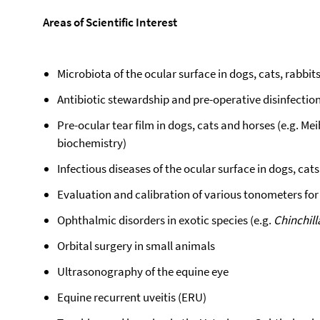
Areas of Scientific Interest
Microbiota of the ocular surface in dogs, cats, rabbit
Antibiotic stewardship and pre-operative disinfectio
Pre-ocular tear film in dogs, cats and horses (e.g. M
biochemistry)
Infectious diseases of the ocular surface in dogs, cats
Evaluation and calibration of various tonometers fo
Ophthalmic disorders in exotic species (e.g.
Chinchill
Orbital surgery in small animals
Ultrasonography of the equine eye
Equine recurrent uveitis (ERU)