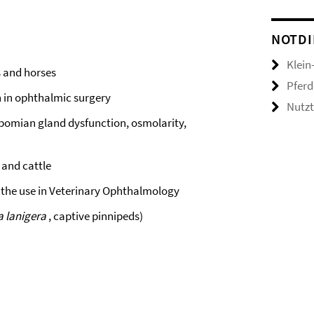
NOTDI
Klein
s and horses
Pferd
n in ophthalmic surgery
Nutzt
eibomian gland dysfunction, osmolarity,
 and cattle
r the use in Veterinary Ophthalmology
a lanigera
, captive pinnipeds)