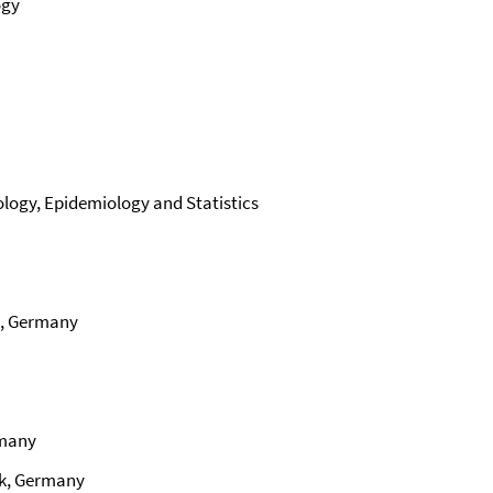
ogy
ology, Epidemiology and Statistics
n, Germany
rmany
ock, Germany