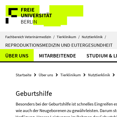
Springe
Service-
direkt
zu
Navigation
Inhalt
Fachbereich Veterinärmedizin
/
Tierklinikum
/
Nutztierklinik
/
REPRODUKTIONSMEDIZIN UND EUTERGESUNDHEIT
ÜBER UNS
MITARBEITENDE
STUDIUM & 
Startseite
Über uns
Tierklinikum
Nutztierklinik
Geburtshilfe
Besonders bei der Geburtshilfe ist schnelles Eingreifen 
wie auch der Neugeborenen zu gewährleisten. Darum ste