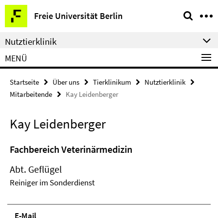
Springe
Service-
Freie Universität Berlin
direkt
Navigation
zu
Nutztierklinik
Inhalt
MENÜ
Startseite
Über uns
Tierklinikum
Nutztierklinik
Mitarbeitende
Kay Leidenberger
Kay Leidenberger
Fachbereich Veterinärmedizin
Abt. Geflügel
Reiniger im Sonderdienst
E-Mail