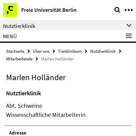
Springe
Service-
Freie Universität Berlin
direkt
Navigation
zu
Nutztierklinik
Inhalt
MENÜ
Startseite
Über uns
Tierklinikum
Nutztierklinik
Mitarbeitende
Marlen Holländer
Marlen Holländer
Nutztierklinik
Abt. Schweine
Wissenschaftliche Mitarbeiterin
Adresse