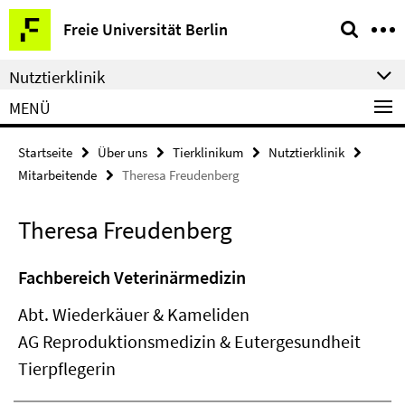
Springe
Service-
Freie Universität Berlin
direkt
Navigation
zu
Nutztierklinik
Inhalt
MENÜ
Startseite
Über uns
Tierklinikum
Nutztierklinik
Mitarbeitende
Theresa Freudenberg
Theresa Freudenberg
Fachbereich Veterinärmedizin
Abt. Wiederkäuer & Kameliden
AG Reproduktionsmedizin & Eutergesundheit
Tierpflegerin