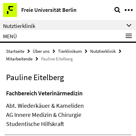
Springe
Service-
Freie Universität Berlin
direkt
Navigation
zu
Nutztierklinik
Inhalt
MENÜ
Startseite
Über uns
Tierklinikum
Nutztierklinik
Mitarbeitende
Pauline Eitelberg
Pauline Eitelberg
Fachbereich Veterinärmedizin
Abt. Wiederkäuer & Kameliden
AG Innere Medizin & Chirurgie
Studentische Hilfskraft