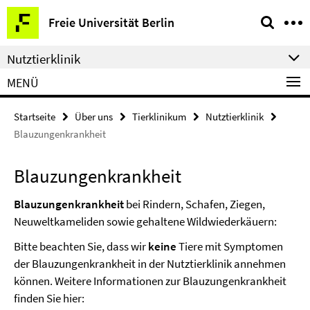
Springe
Service-
Freie Universität Berlin
direkt
Navigation
zu
Nutztierklinik
Inhalt
MENÜ
Startseite
Über uns
Tierklinikum
Nutztierklinik
Blauzungenkrankheit
Blauzungenkrankheit
Blauzungenkrankheit
bei Rindern, Schafen, Ziegen,
Neuweltkameliden sowie gehaltene Wildwiederkäuern:
Bitte beachten Sie, dass wir
keine
Tiere mit Symptomen
der Blauzungenkrankheit in der Nutztierklinik annehmen
können. Weitere Informationen zur Blauzungenkrankheit
finden Sie hier: