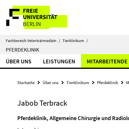
Springe
Service-
direkt
zu
Navigation
Inhalt
Fachbereich Veterinärmedizin
/
Tierklinikum
/
PFERDEKLINIK
ÜBER UNS
LEISTUNGEN
MITARBEITENDE
Startseite
Über uns
Tierklinikum
Pferdeklinik
M
Jabob Terbrack
Pferdeklinik, Allgemeine Chirurgie und Radiol