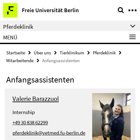
Springe
Service-
Freie Universität Berlin
direkt
Navigation
zu
Pferdeklinik
Inhalt
MENÜ
Startseite
Über uns
Tierklinikum
Pferdeklinik
Mitarbeitende
Anfangsassistenten
Anfangsassistenten
Valerie Barazzuol
Internship
+49 30 838 62299
pferdeklinik@vetmed.fu-berlin.de