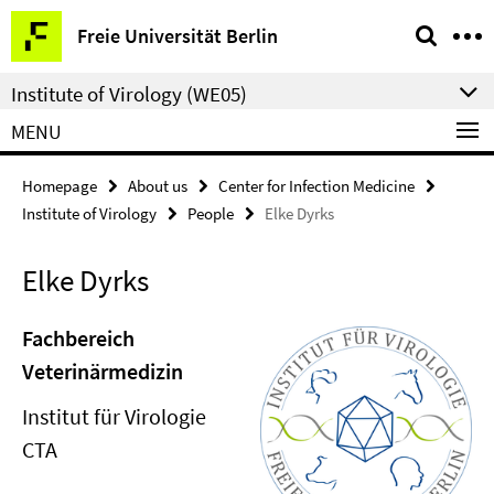
Springe
Service
Freie Universität Berlin
direkt
Navigation
zu
Institute of Virology (WE05)
Inhalt
MENU
Homepage
About us
Center for Infection Medicine
Institute of Virology
People
Elke Dyrks
Elke Dyrks
Fachbereich
Veterinärmedizin
Institut für Virologie
CTA