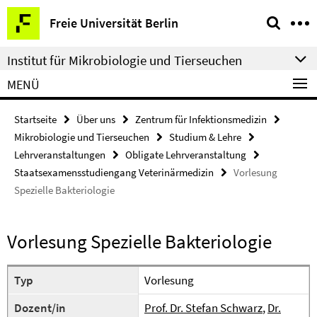
Springe
Service-
Freie Universität Berlin
direkt
Navigation
zu
Institut für Mikrobiologie und Tierseuchen
Inhalt
MENÜ
Startseite
Über uns
Zentrum für Infektionsmedizin
Mikrobiologie und Tierseuchen
Studium & Lehre
Lehrveranstaltungen
Obligate Lehrveranstaltung
Staatsexamensstudiengang Veterinärmedizin
Vorlesung
Spezielle Bakteriologie
Vorlesung Spezielle Bakteriologie
Typ
Vorlesung
Dozent/in
Prof. Dr. Stefan Schwarz
,
Dr.