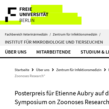
Springe
Service-
direkt
zu
Navigation
Inhalt
Fachbereich Veterinärmedizin
/
Zentrum für Infektionsmedizin
/
INSTITUT FÜR MIKROBIOLOGIE UND TIERSEUCHEN
ÜBER UNS
MITARBEITENDE
STUDIUM & 
Startseite
Über uns
Zentrum für Infektionsmedizin
Zoonoses Research"
Posterpreis für Etienne Aubry auf
Symposium on Zoonoses Researc