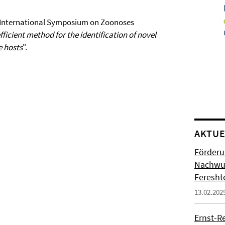
s International Symposium on Zoonoses
fficient method for the identification of novel
e hosts
".
AKTUE
Förderu
Nachwuc
Feresht
13.02.202
Ernst-R