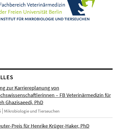
LLES
ng zur Karriereplanung von
hswissenschaftlerinnen – FB Veterinärmedizin für
eh Ghazisaeedi, PhD
5
Mikrobiologie und Tierseuchen
euter-Preis für Henrike Krüger-Haker, PhD