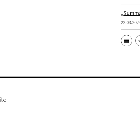
„Summa 
22.03.202
ite