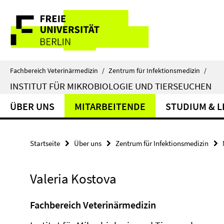
Springe
Service-
direkt
zu
Navigation
Inhalt
Fachbereich Veterinärmedizin
/
Zentrum für Infektionsmedizin
/
INSTITUT FÜR MIKROBIOLOGIE UND TIERSEUCHEN
ÜBER UNS
MITARBEITENDE
STUDIUM & 
Startseite
Über uns
Zentrum für Infektionsmedizin
Valeria Kostova
Fachbereich Veterinärmedizin