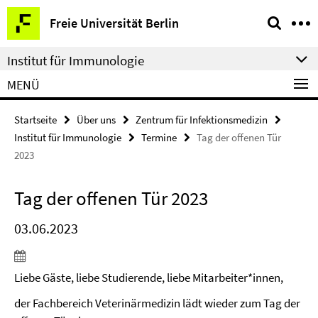
Springe
Service-
Freie Universität Berlin
direkt
Navigation
zu
Institut für Immunologie
Inhalt
MENÜ
Startseite
Über uns
Zentrum für Infektionsmedizin
Institut für Immunologie
Termine
Tag der offenen Tür
2023
Tag der offenen Tür 2023
03.06.2023
Liebe Gäste, liebe Studierende, liebe Mitarbeiter*innen,
der Fachbereich Veterinärmedizin lädt wieder zum Tag der