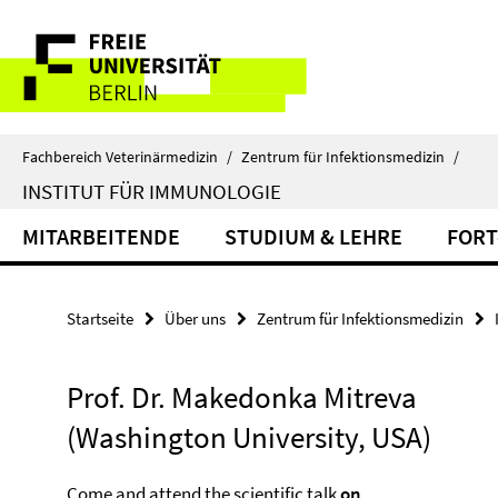
Springe
Service-
direkt
zu
Navigation
Inhalt
Fachbereich Veterinärmedizin
/
Zentrum für Infektionsmedizin
/
INSTITUT FÜR IMMUNOLOGIE
MITARBEITENDE
STUDIUM & LEHRE
FORT
Startseite
Über uns
Zentrum für Infektionsmedizin
Prof. Dr. Makedonka Mitreva
(Washington University, USA)
Come and attend the scientific talk
on