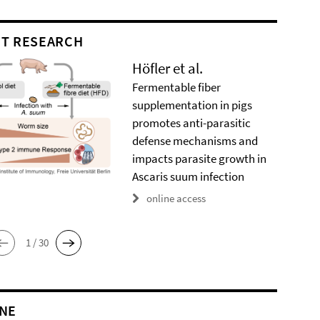
T RESEARCH
Höfler et al.
Fermentable fiber
supplementation in pigs
promotes anti-parasitic
defense mechanisms and
impacts parasite growth in
Ascaris suum infection
online access
1 / 30
NE