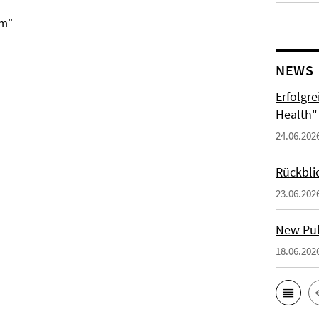
em"
NEWS
Erfolgr
Health"
24.06.202
Rückbli
23.06.202
New Publ
18.06.202