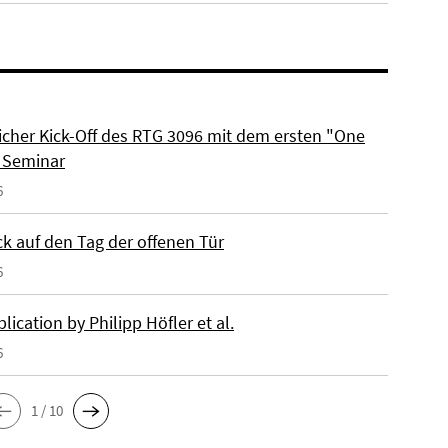
eicher Kick-Off des RTG 3096 mit dem ersten "One
 Seminar
6
ck auf den Tag der offenen Tür
6
ication by Philipp Höfler et al.
6
1 / 10