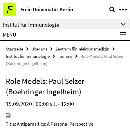
Springe
Service-
Freie Universität Berlin
direkt
Navigation
zu
Institut für Immunologie
Inhalt
MENÜ
Startseite
Über uns
Zentrum für Infektionsmedizin
Institut für Immunologie
Termine
Role Models: Paul Selzer
(Boehringer Ingelheim)
Role Models: Paul Selzer
(Boehringer Ingelheim)
15.09.2020 | 09:00 s.t. - 12:00
Title: Antiparasitics: A Personal Perspective