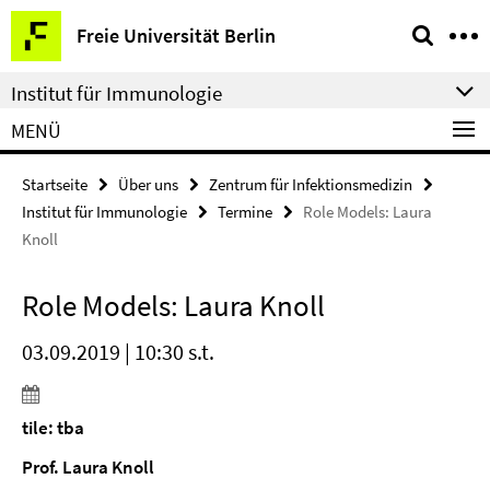
Springe
Service-
Freie Universität Berlin
direkt
Navigation
zu
Institut für Immunologie
Inhalt
MENÜ
Startseite
Über uns
Zentrum für Infektionsmedizin
Institut für Immunologie
Termine
Role Models: Laura
Knoll
Role Models: Laura Knoll
03.09.2019 | 10:30 s.t.
tile: tba
Prof. Laura Knoll