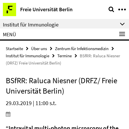
Springe
Service-
Freie Universität Berlin
direkt
Navigation
zu
Institut für Immunologie
Inhalt
MENÜ
Startseite
Über uns
Zentrum für Infektionsmedizin
Institut für Immunologie
Termine
BSfRR: Raluca Niesner
(DRFZ/ Freie Universität Berlin)
BSfRR: Raluca Niesner (DRFZ/ Freie
Universität Berlin)
29.03.2019 | 11:00 s.t.
“Intravital multi-photon microscopy of the