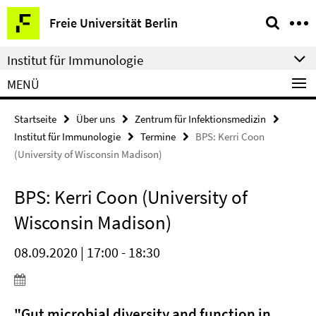
Springe
Service-
Freie Universität Berlin
direkt
Navigation
zu
Institut für Immunologie
Inhalt
MENÜ
Startseite
Über uns
Zentrum für Infektionsmedizin
Institut für Immunologie
Termine
BPS: Kerri Coon
(University of Wisconsin Madison)
BPS: Kerri Coon (University of
Wisconsin Madison)
08.09.2020 | 17:00 - 18:30
"Gut microbial diversity and function in