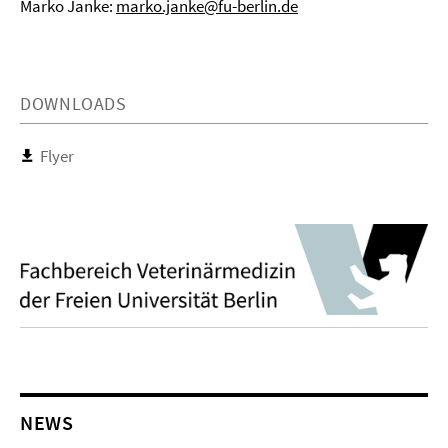
Marko Janke:
marko.janke@fu-berlin.de
DOWNLOADS
Flyer
NEWS