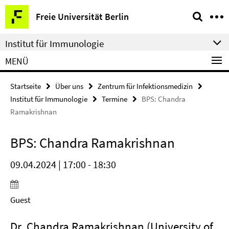
Springe
Service-
Freie Universität Berlin
direkt
Navigation
zu
Institut für Immunologie
Inhalt
MENÜ
Startseite
Über uns
Zentrum für Infektionsmedizin
Institut für Immunologie
Termine
BPS: Chandra
Ramakrishnan
BPS: Chandra Ramakrishnan
09.04.2024 | 17:00 - 18:30
Guest
Dr. Chandra Ramakrishnan (University of