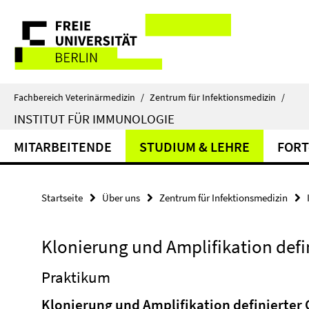
Springe
Service-
direkt
zu
Navigation
Inhalt
Fachbereich Veterinärmedizin
/
Zentrum für Infektionsmedizin
/
INSTITUT FÜR IMMUNOLOGIE
MITARBEITENDE
STUDIUM & LEHRE
FORT
Startseite
Über uns
Zentrum für Infektionsmedizin
Klonierung und Amplifikation defi
Praktikum
Klonierung und Amplifikation definierter