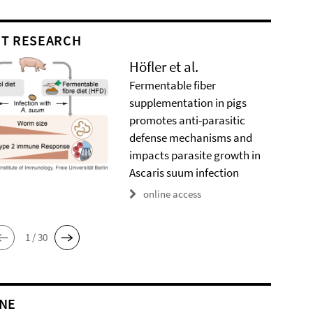
T RESEARCH
Höfler et al.
Fermentable fiber
supplementation in pigs
promotes anti-parasitic
defense mechanisms and
impacts parasite growth in
Ascaris suum infection
online access
1 / 30
NE