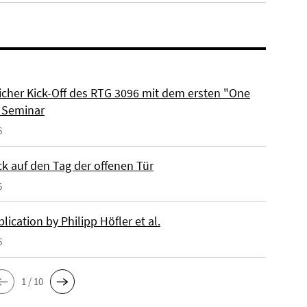
eicher Kick-Off des RTG 3096 mit dem ersten "One
 Seminar
6
ck auf den Tag der offenen Tür
6
ication by Philipp Höfler et al.
6
1 / 10