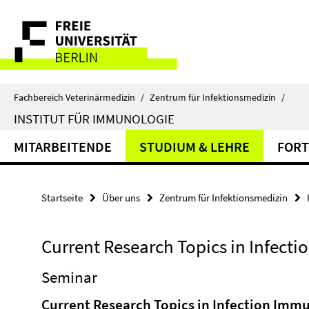
Springe
Service-
direkt
zu
Navigation
Inhalt
Fachbereich Veterinärmedizin
/
Zentrum für Infektionsmedizin
/
INSTITUT FÜR IMMUNOLOGIE
MITARBEITENDE
STUDIUM & LEHRE
FORT
Startseite
Über uns
Zentrum für Infektionsmedizin
Current Research Topics in Infect
Seminar
Current Research Topics in Infection Imm