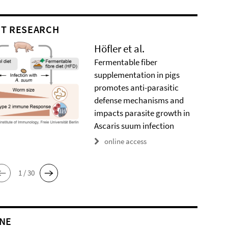
T RESEARCH
Höfler et al.
Fermentable fiber
supplementation in pigs
promotes anti-parasitic
defense mechanisms and
impacts parasite growth in
Ascaris suum infection
online access
1 / 30
NE