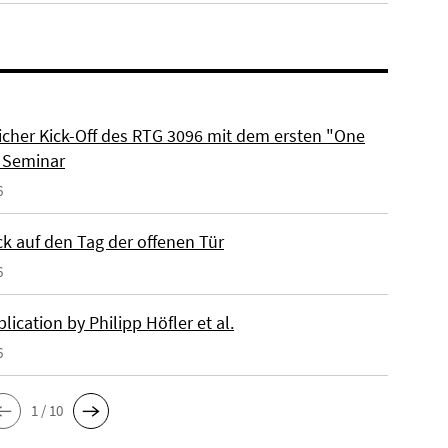
eicher Kick-Off des RTG 3096 mit dem ersten "One
 Seminar
6
ck auf den Tag der offenen Tür
6
ication by Philipp Höfler et al.
6
1 / 10