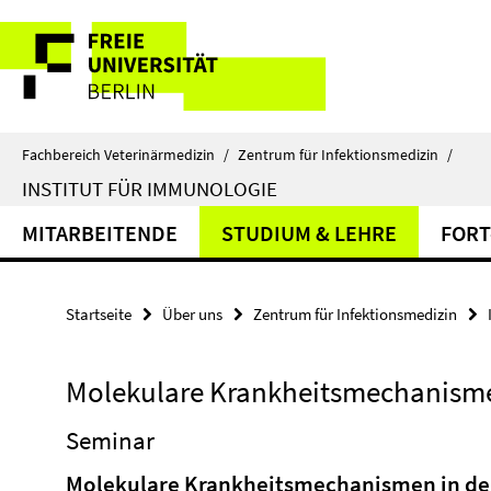
Springe
Service-
direkt
zu
Navigation
Inhalt
Fachbereich Veterinärmedizin
/
Zentrum für Infektionsmedizin
/
INSTITUT FÜR IMMUNOLOGIE
MITARBEITENDE
STUDIUM & LEHRE
FORT
Startseite
Über uns
Zentrum für Infektionsmedizin
Molekulare Krankheitsmechanisme
Seminar
Molekulare Krankheitsmechanismen in de