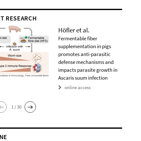
T RESEARCH
Höfler et al.
Fermentable fiber
supplementation in pigs
promotes anti-parasitic
defense mechanisms and
impacts parasite growth in
Ascaris suum infection
online access
1 / 30
NE