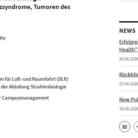
nzsyndrome, Tumoren des
NEWS
Uhr
Erfolgr
Health"
24.06.202
Rückbli
um für Luft- und Raumfahrt (DLR)
23.06.202
er Abteilung Strahlenbiologie
er Campusmanagement
New Publ
18.06.202