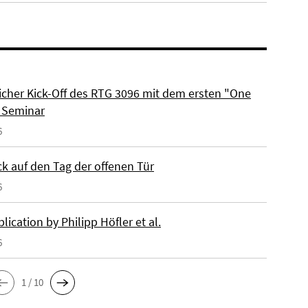
eicher Kick-Off des RTG 3096 mit dem ersten "One
 Seminar
6
ck auf den Tag der offenen Tür
6
ication by Philipp Höfler et al.
6
1 / 10