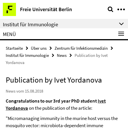
Springe
Service-
Freie Universität Berlin
direkt
Navigation
zu
Institut für Immunologie
Inhalt
MENÜ
Startseite
Über uns
Zentrum für Infektionsmedizin
Institut für Immunologie
News
Publication by Ivet
Yordanova
Publication by Ivet Yordanova
News vom 15.08.2018
Congratulations to our 3rd year PhD student
Ivet
Yordanova
on the publication of the article:
"Micromanaging immunity in the murine host versus the
mosquito vector: microbiota-dependent immune