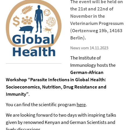
The event will be held on
the
21st and 22nd of
November
in the
Veterinarium Progressum
(Oertzenweg 19b, 14163
Berlin).
News vom 14.11.2023
The Institute of
Immunology hosts the
German-African
Workshop “Parasite Infections in Global Health:
Socioeconomics, Nutrition, Drug Resistance and
Immunity”
.
You can find the scientific program
here
.
We are looking forward to two days with inspiring talks
given by renowned Kenyan and German Scientists and
lively discussions.