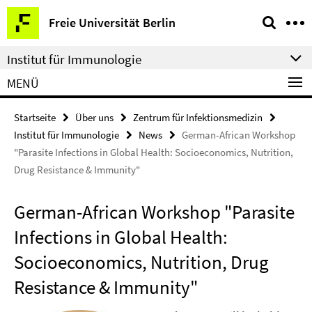
Springe
Service-
Freie Universität Berlin
direkt
Navigation
zu
Institut für Immunologie
Inhalt
MENÜ
Startseite
Über uns
Zentrum für Infektionsmedizin
Institut für Immunologie
News
German-African Workshop
"Parasite Infections in Global Health: Socioeconomics, Nutrition,
Drug Resistance & Immunity"
German-African Workshop "Parasite
Infections in Global Health:
Socioeconomics, Nutrition, Drug
Resistance & Immunity"