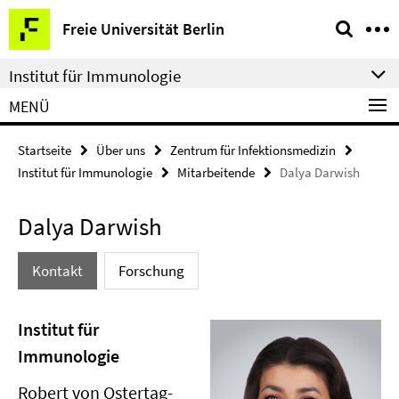
Springe
Service-
Freie Universität Berlin
direkt
Navigation
zu
Institut für Immunologie
Inhalt
MENÜ
Startseite
Über uns
Zentrum für Infektionsmedizin
Institut für Immunologie
Mitarbeitende
Dalya Darwish
Dalya Darwish
Kontakt
Forschung
Institut für
Immunologie
Robert von Ostertag-