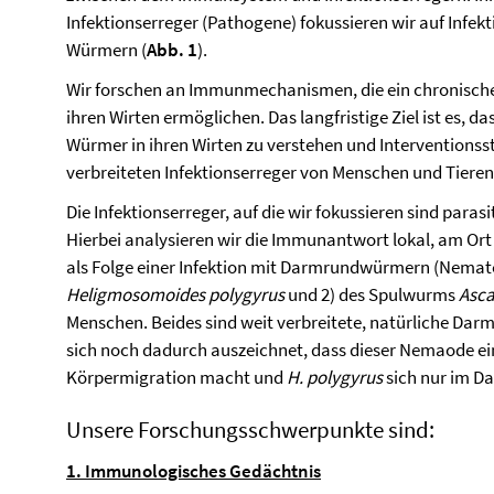
Infektionserreger (Pathogene) fokussieren wir auf Infek
Würmern (
Abb. 1
).
Wir forschen an Immunmechanismen, die ein chronische
ihren Wirten ermöglichen. Das langfristige Ziel ist es, d
Würmer in ihren Wirten zu verstehen und Interventionss
verbreiteten Infektionserreger von Menschen und Tieren
Die Infektionserreger, auf die wir fokussieren sind para
Hierbei analysieren wir die Immunantwort lokal, am Ort
als Folge einer Infektion mit Darmrundwürmern (Nema
Heligmosomoides polygyrus
und 2) des Spulwurms
Asca
Menschen. Beides sind weit verbreitete, natürliche Dar
sich noch dadurch auszeichnet, dass dieser Nemaode ei
Körpermigration macht und
H. polygyrus
sich nur im Da
Unsere Forschungsschwerpunkte sind:
1. Immunologisches Gedächtnis