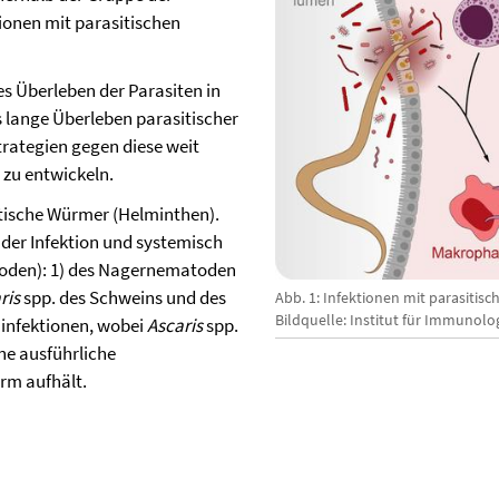
tionen mit parasitischen
s Überleben der Parasiten in
as lange Überleben parasitischer
trategien gegen diese weit
 zu entwickeln.
sitische Würmer (Helminthen).
 der Infektion und systemisch
toden): 1) des Nagernematoden
ris
spp. des Schweins und des
Abb. 1: Infektionen mit parasitis
Bildquelle: Institut für Immunolo
minfektionen, wobei
Ascaris
spp.
ne ausführliche
rm aufhält.