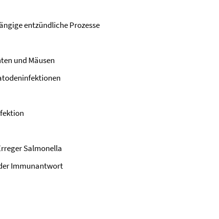
ngige entzündliche Prozesse
enten und Mäusen
matodeninfektionen
nfektion
Erreger Salmonella
der Immunantwort