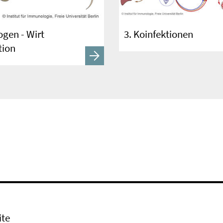
ogen - Wirt
3. Koinfektionen
tion
ite