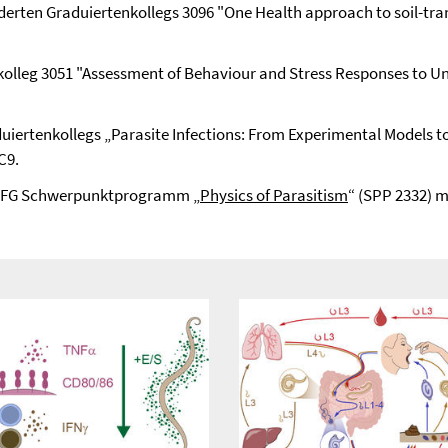
rderten Graduiertenkollegs 3096 "One Health approach to soil-tra
kolleg 3051 "Assessment of Behaviour and Stress Responses to U
uiertenkollegs „Parasite Infections: From Experimental Models t
C9.
am DFG Schwerpunktprogramm „
Physics of Parasitism
“ (SPP 2332) 