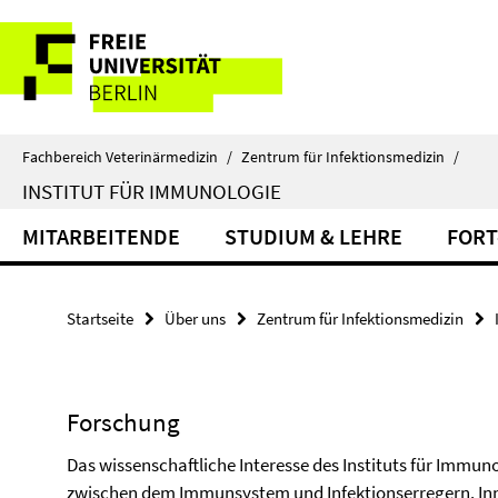
Springe
Service-
direkt
zu
Navigation
Inhalt
Fachbereich Veterinärmedizin
/
Zentrum für Infektionsmedizin
/
INSTITUT FÜR IMMUNOLOGIE
MITARBEITENDE
STUDIUM & LEHRE
FORT
Startseite
Über uns
Zentrum für Infektionsmedizin
Forschung
Das wissenschaftliche Interesse des Instituts für Immunol
zwischen dem Immunsystem und Infektionserregern. Inn