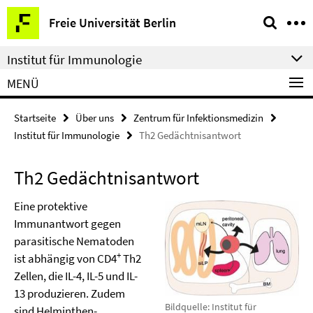
Springe
Service-
Freie Universität Berlin
direkt
Navigation
zu
Institut für Immunologie
Inhalt
MENÜ
Startseite
Über uns
Zentrum für Infektionsmedizin
Institut für Immunologie
Th2 Gedächtnisantwort
Th2 Gedächtnisantwort
Eine protektive
Immunantwort gegen
parasitische Nematoden
+
ist abhängig von CD4
Th2
Zellen, die IL-4, IL-5 und IL-
13 produzieren. Zudem
Bildquelle: Institut für
sind Helminthen-