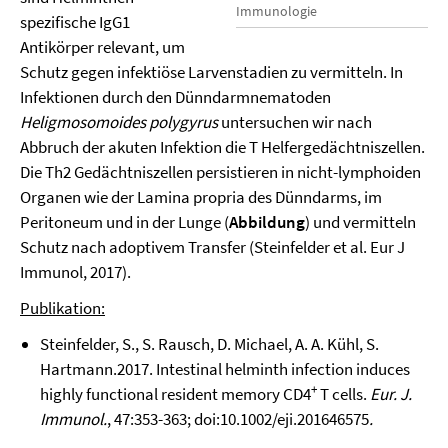
Immunologie
spezifische IgG1
Antikörper relevant, um
Schutz gegen infektiöse Larvenstadien zu vermitteln. In
Infektionen durch den Dünndarmnematoden
Heligmosomoides polygyrus
untersuchen wir nach
Abbruch der akuten Infektion die T Helfergedächtniszellen.
Die Th2 Gedächtniszellen persistieren in nicht-lymphoiden
Organen wie der Lamina propria des Dünndarms, im
Peritoneum und in der Lunge (
Abbildung
) und vermitteln
Schutz nach adoptivem Transfer (Steinfelder et al. Eur J
Immunol, 2017).
Publikation:
Steinfelder, S., S. Rausch, D. Michael, A. A. Kühl, S.
Hartmann.2017. Intestinal helminth infection induces
+
highly functional resident memory CD4
T cells.
Eur. J.
Immunol.
, 47:353-363; doi:10.1002/eji.201646575
.