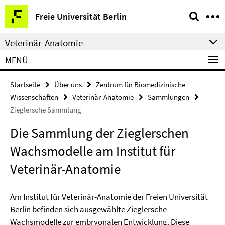
Springe
Service-
Freie Universität Berlin
direkt
Navigation
zu
Veterinär-Anatomie
Inhalt
MENÜ
Startseite
Über uns
Zentrum für Biomedizinische
Wissenschaften
Veterinär-Anatomie
Sammlungen
Zieglersche Sammlung
Die Sammlung der Zieglerschen
Wachsmodelle am Institut für
Veterinär-Anatomie
Am Institut für Veterinär-Anatomie der Freien Universität
Berlin befinden sich ausgewählte Zieglersche
Wachsmodelle zur embryonalen Entwicklung. Diese