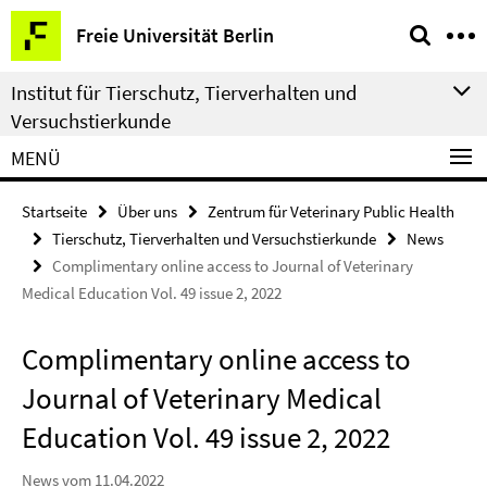
Springe
Service-
Freie Universität Berlin
direkt
Navigation
zu
Institut für Tierschutz, Tierverhalten und
Inhalt
Versuchstierkunde
MENÜ
Startseite
Über uns
Zentrum für Veterinary Public Health
Tierschutz, Tierverhalten und Versuchstierkunde
News
Complimentary online access to Journal of Veterinary
Medical Education Vol. 49 issue 2, 2022
Complimentary online access to
Journal of Veterinary Medical
Education Vol. 49 issue 2, 2022
News vom 11.04.2022