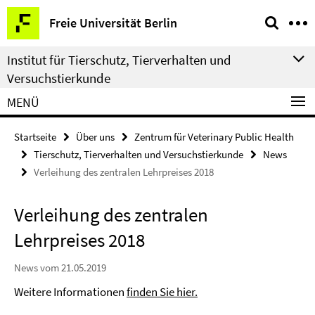
Springe
Service-
Freie Universität Berlin
direkt
Navigation
zu
Institut für Tierschutz, Tierverhalten und
Inhalt
Versuchstierkunde
MENÜ
Startseite
Über uns
Zentrum für Veterinary Public Health
Tierschutz, Tierverhalten und Versuchstierkunde
News
Verleihung des zentralen Lehrpreises 2018
Verleihung des zentralen
Lehrpreises 2018
News vom 21.05.2019
Weitere Informationen
finden Sie hier.