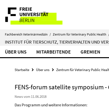
Springe
Service-
direkt
zu
Navigation
Inhalt
Fachbereich Veterinärmedizin
/
Zentrum für Veterinary Public Health
INSTITUT FÜR TIERSCHUTZ, TIERVERHALTEN UND V
ÜBER UNS
MITARBEITENDE
GREMIEN
Startseite
Über uns
Zentrum für Veterinary Public Heal
FENS-forum satellite symposium - 6
News vom 11.06.2018
Das Programm und weitere Informationen: