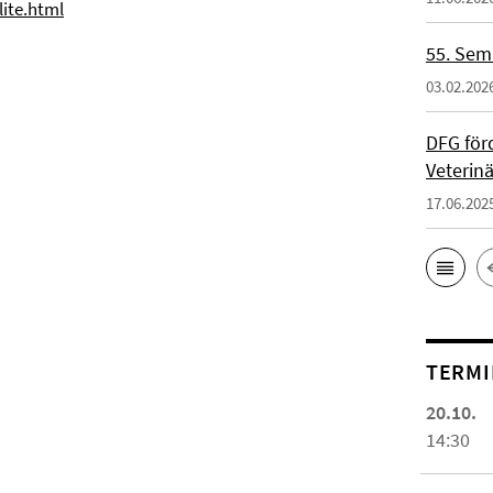
lite.html
55. Sem
03.02.202
DFG för
Veterinä
17.06.202
TERMI
20.10.
14:30