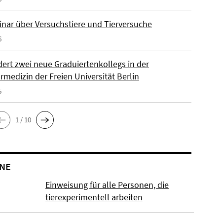
inar über Versuchstiere und Tierversuche
6
dert zwei neue Graduiertenkollegs in der
rmedizin der Freien Universität Berlin
5
1 / 10
NE
Einweisung für alle Personen, die
tierexperimentell arbeiten