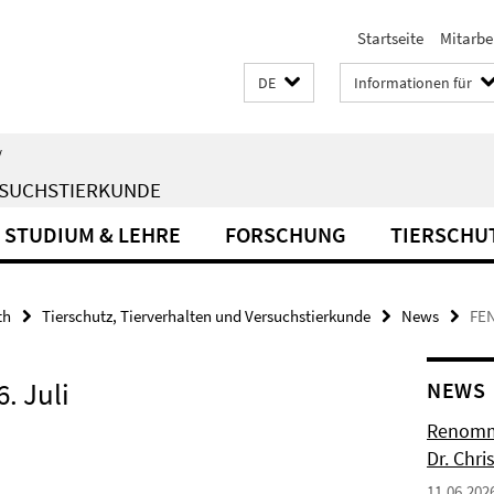
Startseite
Mitarbe
DE
Informationen für
/
ERSUCHSTIERKUNDE
STUDIUM & LEHRE
FORSCHUNG
TIERSCHU
th
Tierschutz, Tierverhalten und Versuchstierkunde
News
FEN
. Juli
NEWS
Renommi
Dr. Chr
11.06.202