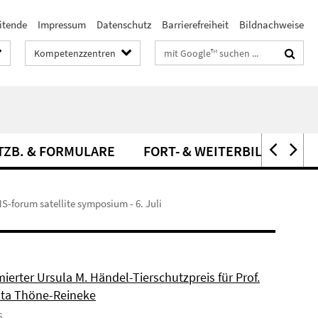
itende
Impressum
Datenschutz
Barrierefreiheit
Bildnachweise
Suchbegriffe
Kompetenzzentren
TZB. & FORMULARE
FORT- & WEITERBILDUNG
S-forum satellite symposium - 6. Juli
erter Ursula M. Händel-Tierschutzpreis für Prof.
ista Thöne-Reineke
6