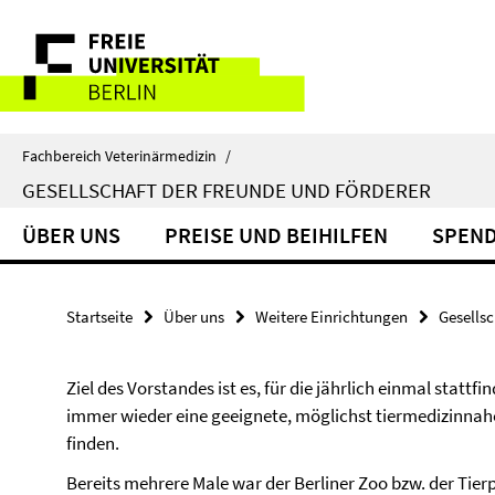
Springe
Service-
direkt
zu
Navigation
Inhalt
Fachbereich Veterinärmedizin
/
GESELLSCHAFT DER FREUNDE UND FÖRDERER
ÜBER UNS
PREISE UND BEIHILFEN
SPEN
Startseite
Über uns
Weitere Einrichtungen
Gesellsc
Ziel des Vorstandes ist es, für die jährlich einmal stat
immer wieder eine geeignete, möglichst tiermedizinn
finden.
Bereits mehrere Male war der Berliner Zoo bzw. der Tierp