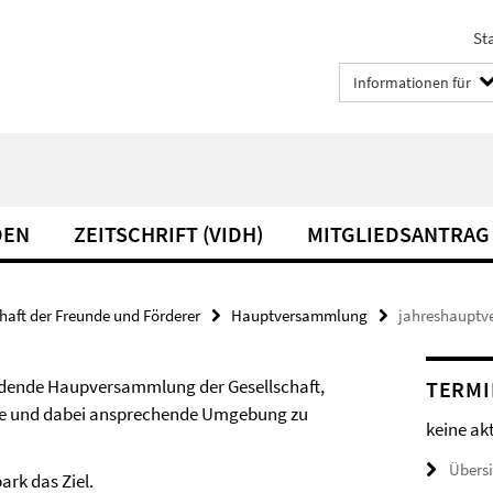
Sta
Informationen für
DEN
ZEITSCHRIFT (VIDH)
MITGLIEDSANTRAG
haft der Freunde und Förderer
Hauptversammlung
jahreshaupt
tfindende Haupversammlung der Gesellschaft,
TERMI
ahe und dabei ansprechende Umgebung zu
keine ak
Übers
ark das Ziel.