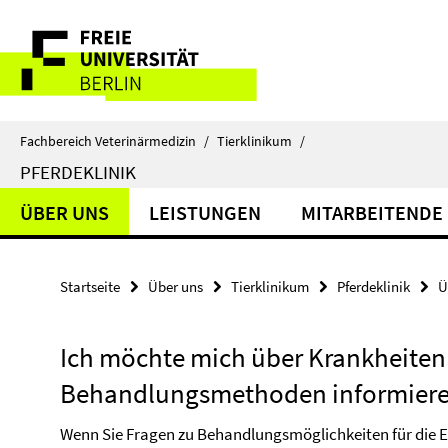
Springe
Service-
direkt
zu
Navigation
Inhalt
Fachbereich Veterinärmedizin
/
Tierklinikum
/
PFERDEKLINIK
ÜBER UNS
LEISTUNGEN
MITARBEITENDE
Startseite
Über uns
Tierklinikum
Pferdeklinik
Ü
Ich möchte mich über Krankheiten
Behandlungsmethoden informier
Wenn Sie Fragen zu Behandlungsmöglichkeiten für die E