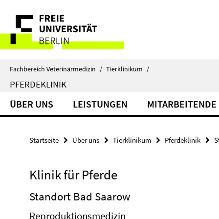
Springe
Service-
direkt
zu
Navigation
Inhalt
Fachbereich Veterinärmedizin
/
Tierklinikum
/
PFERDEKLINIK
ÜBER UNS
LEISTUNGEN
MITARBEITENDE
Startseite
Über uns
Tierklinikum
Pferdeklinik
S
Klinik für Pferde
Standort Bad Saarow
Reproduktionsmedizin