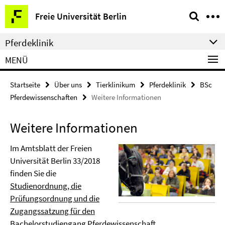
Springe
Service-
Freie Universität Berlin
direkt
Navigation
zu
Pferdeklinik
Inhalt
MENÜ
Startseite
Über uns
Tierklinikum
Pferdeklinik
BSc
Pferdewissenschaften
Weitere Informationen
Weitere Informationen
Im Amtsblatt der Freien
Universität Berlin 33/2018
finden Sie die
Studienordnung, die
Prüfungsordnung und die
Zugangssatzung für den
Bachelorstudiengang Pferdewissenschaft
.