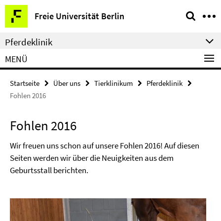
Springe
Service-
Freie Universität Berlin
direkt
Navigation
zu
Pferdeklinik
Inhalt
MENÜ
Startseite
Über uns
Tierklinikum
Pferdeklinik
Fohlen 2016
Fohlen 2016
Wir freuen uns schon auf unsere Fohlen 2016! Auf diesen
Seiten werden wir über die Neuigkeiten aus dem
Geburtsstall berichten.