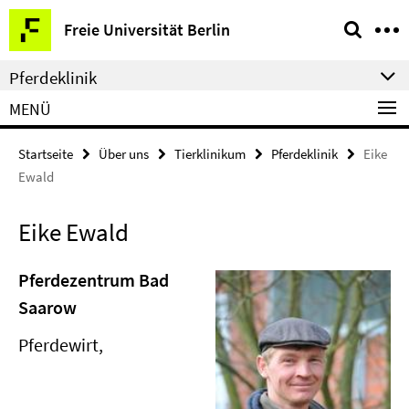
Springe
Service-
Freie Universität Berlin
direkt
Navigation
zu
Pferdeklinik
Inhalt
MENÜ
Startseite
Über uns
Tierklinikum
Pferdeklinik
Eike
Ewald
Eike Ewald
Pferdezentrum Bad
Saarow
Pferdewirt,