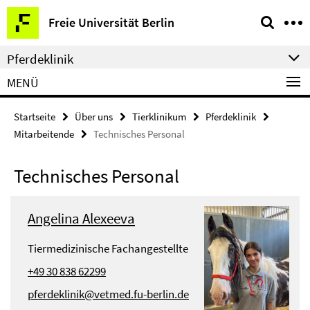
Springe
Service-
Freie Universität Berlin
direkt
Navigation
zu
Pferdeklinik
Inhalt
MENÜ
Startseite
Über uns
Tierklinikum
Pferdeklinik
Mitarbeitende
Technisches Personal
Technisches Personal
Angelina Alexeeva
Tiermedizinische Fachangestellte
+49 30 838 62299
pferdeklinik@vetmed.fu-berlin.de