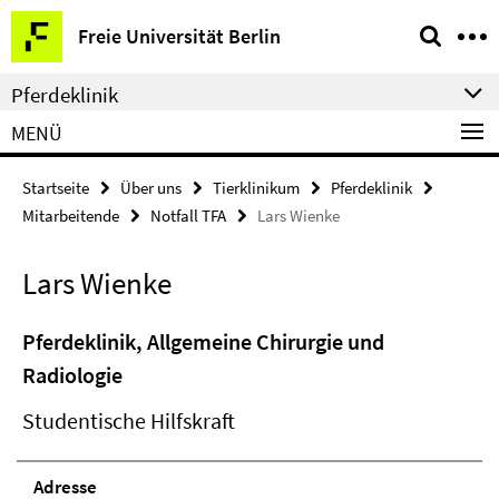
Springe
Service-
Freie Universität Berlin
direkt
Navigation
zu
Pferdeklinik
Inhalt
MENÜ
Startseite
Über uns
Tierklinikum
Pferdeklinik
Mitarbeitende
Notfall TFA
Lars Wienke
Lars Wienke
Pferdeklinik, Allgemeine Chirurgie und
Radiologie
Studentische Hilfskraft
Adresse