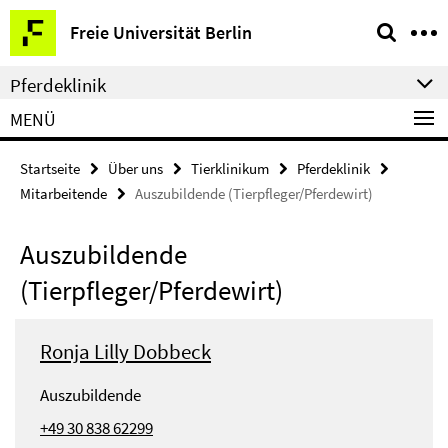
Springe
Service-
Freie Universität Berlin
direkt
Navigation
zu
Pferdeklinik
Inhalt
MENÜ
Startseite
Über uns
Tierklinikum
Pferdeklinik
Mitarbeitende
Auszubildende (Tierpfleger/Pferdewirt)
Auszubildende
(Tierpfleger/Pferdewirt)
Ronja Lilly Dobbeck
Auszubildende
+49 30 838 62299