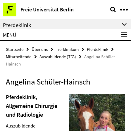
Springe
Service-
Freie Universität Berlin
direkt
Navigation
zu
Pferdeklinik
Inhalt
MENÜ
Startseite
Über uns
Tierklinikum
Pferdeklinik
Mitarbeitende
Auszubildende (TFA)
Angelina Schüler-
Hainsch
Angelina Schüler-Hainsch
Pferdeklinik,
Allgemeine Chirurgie
und Radiologie
Auszubildende